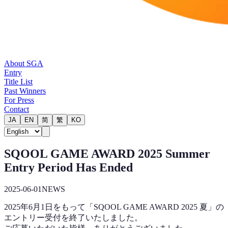
About SGA
Entry
Title List
Past Winners
For Press
Contact
JA
EN
简
繁
KO
SQOOL GAME AWARD 2025 Summer
Entry Period Has Ended
2025-06-01
NEWS
2025年6月1日をもって「SQOOL GAME AWARD 2025 夏」の
エントリー受付を終了いたしました。