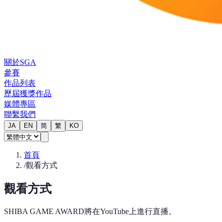
關於SGA
參賽
作品列表
歷屆獲獎作品
媒體專區
聯繫我們
JA
EN
简
繁
KO
首頁
/
觀看方式
觀看方式
SHIBA GAME AWARD將在YouTube上進行直播。